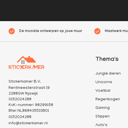
De mooiste ontwerpen op jouw muur
Maatwerk muu
Thema's
Jungle dieren
Stickerkamer B.V.
Unicorns
Rentmeesterstraat 19
Voetbal
2288GW Rijswijk
0152024288
Regenbogen
KvK-nummer: 98299158
Gaming
Btw: NL868435533B01
Stippen
0152024288
info@stickerkamer.nl
Auto's