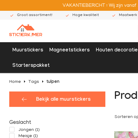
VAKANTIEBERICHT : Wij zijn vanaf
Groot assortiment!
Hoge kwaliteit
Maatwerk 
Muurstickers
Magneetstickers
Houten decoratie
Starterspakket
Home
Tags
tulpen
Prod
Bekijk alle muurstickers
Sorteren o
Geslacht
Jongen
(1)
Meisje
(1)