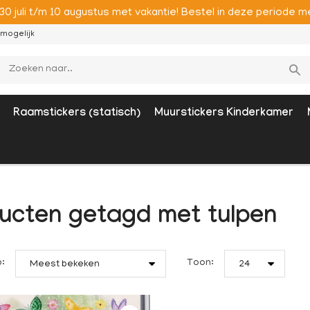
 30 juli t/m 10 augustus met vakantie! Bestel in deze period
mogelijk
Raamstickers (statisch)
Muurstickers Kinderkamer
ucten getagd met tulpen
p:
Toon:
Meest bekeken
24