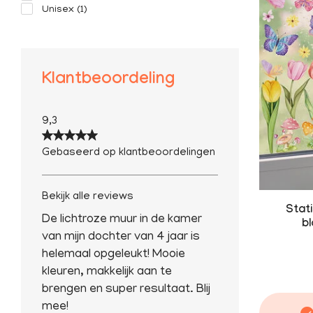
Unisex
(1)
Klantbeoordeling
9,3
Gebaseerd op klantbeoordelingen
Bekijk alle reviews
Stati
De lichtroze muur in de kamer
b
van mijn dochter van 4 jaar is
helemaal opgeleukt! Mooie
kleuren, makkelijk aan te
brengen en super resultaat. Blij
mee!
mogelijk
Klanten geven ons een
8.9