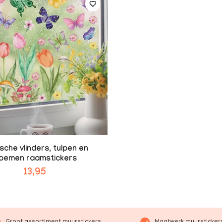
sche vlinders, tulpen en
loemen raamstickers
13,95
Groot assortiment muurstickers
Maatwerk muurstickers