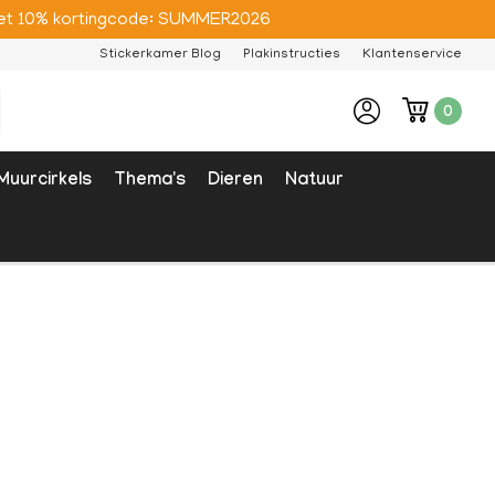
e met 10% kortingcode: SUMMER2026
Stickerkamer Blog
Plakinstructies
Klantenservice
0
Muurcirkels
Thema's
Dieren
Natuur