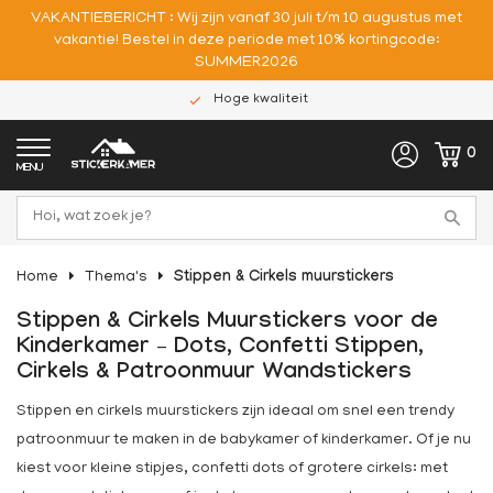
VAKANTIEBERICHT : Wij zijn vanaf 30 juli t/m 10 augustus met
vakantie! Bestel in deze periode met 10% kortingcode:
SUMMER2026
Hoge kwaliteit
0
MENU
Home
Thema's
Stippen & Cirkels muurstickers
Stippen & Cirkels Muurstickers voor de
Kinderkamer – Dots, Confetti Stippen,
Cirkels & Patroonmuur Wandstickers
Stippen en cirkels muurstickers zijn ideaal om snel een trendy
patroonmuur te maken in de babykamer of kinderkamer. Of je nu
kiest voor kleine stipjes, confetti dots of grotere cirkels: met