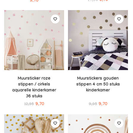
14,95
8,70
9,70
Muursticker roze
Muurstickers gouden
stippen / cirkels
stippen 4 cm 50 stuks
aquarelle kinderkamer
kinderkamer
36 stuks
12,95
9,70
9,95
9,70