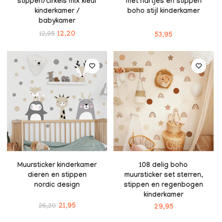
stippen/cirkels mix kleur
met hartjes en stippen
kinderkamer /
boho stijl kinderkamer
babykamer
12,95
12,20
53,95
Muursticker kinderkamer
108 delig boho
dieren en stippen
muursticker set sterren,
nordic design
stippen en regenbogen
kinderkamer
26,20
21,95
29,95