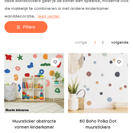
deze wandstickers geef je de kamer een speelse, moderne look
die makkelijk te combineren is met andere kinderkamer
wanddecoratie.
lees verder
Filters
vorige
1
2
volgende
Muursticker abstracte
60 Boho Polka Dot
vormen kinderkamer
muurstickers