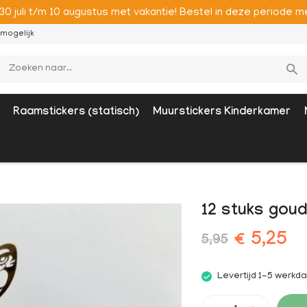
 30 juli t/m 10 augustus met vakantie! Bestel in deze period
mogelijk
Raamstickers (statisch)
Muurstickers Kinderkamer
12 stuks goud
€ 5,25
5,95
Levertijd 1-5 werkd