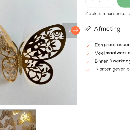
Zoekt u muursticker
Afmeting
Een
groot assor
Veel
maatwerk e
Binnen
3 werkda
Klanten geven 