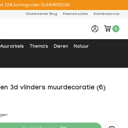
e met 10% kortingcode: SUMMER2026
Stickerkamer Blog
Plakinstructies
Klantenservice
0
Muurcirkels
Thema's
Dieren
Natuur
en 3d vlinders muurdecoratie (6)
agen