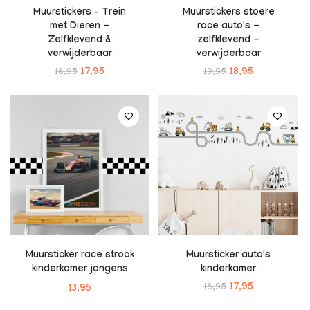
Muurstickers – Trein
Muurstickers stoere
met Dieren -
race auto's -
Zelfklevend &
zelfklevend -
verwijderbaar
verwijderbaar
18,95
17,95
19,95
18,95
Muursticker race strook
Muursticker auto's
kinderkamer jongens
kinderkamer
18,95
17,95
13,95