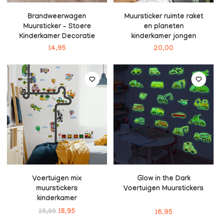
Brandweerwagen
Muursticker ruimte raket
Muursticker – Stoere
en planeten
Kinderkamer Decoratie
kinderkamer jongen
14,95
20,00
Voertuigen mix
Glow in the Dark
muurstickers
Voertuigen Muurstickers
kinderkamer
25,95
18,95
16,95