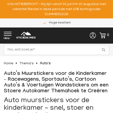
VAKANTIEBERICHT : Wij zijn vanaf 30 juli t/m 10 augustus met
vakantie! Bestel in deze periode met 10% kortingcode:
SUMMER2026
Hoge kwaliteit
0
MENU
Home
Thema's
Auto's
Auto’s Muurstickers voor de Kinderkamer
– Racewagens, Sportauto’s, Cartoon
Auto’s & Voertuigen Wandstickers om een
Stoere Autokamer Themahoek te Creëren
Auto muurstickers voor de
kinderkamer – snel, stoer en