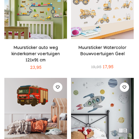
Muursticker auto weg
Muursticker Watercolor
kinderkamer voertuigen
Bouwvoertuigen Geel
121x91 cm
19,95
17,95
23,95