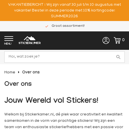
VAKANTIEBERICHT : Wij zijn vanaf 30 juli t/m 10 augustus met
vakantie! Bestel in deze periode met 10% kortingcode:
SUMMER2026
Groot assortiment!
0
MENU
Home
Over ons
Over ons
Jouw Wereld vol Stickers!
Welkom bij Stickerkamer.nl, dé plek waar creativiteit en kwaliteit
samenkomen in de vorm van prachtige stickers! Wij zijn een
team van enthousiaste stickerliefhebbers met een passie voor