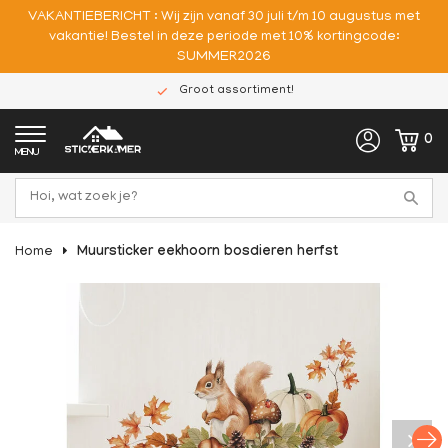
VAKANTIEBERICHT : Wij zijn vanaf 30 juli t/m 10 augustus met
vakantie! Bestel in deze periode met 10% kortingcode:
SUMMER2026
Groot assortiment!
0
MENU
Home
Muursticker eekhoorn bosdieren herfst