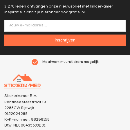
3.278 leden ontvangen onze nieuwsbrief met kinderkamer
inspiratie. Schrijf je hieronder ook gratis in!
inschrijven
Maatwerk muurstickers mogelijk
Stickerkamer B.V.
Rentmeesterstraat 19
2288GW Rijswijk
0152024288
KvK-nummer: 98299158
Btw: NL868435533B01