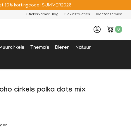
e met 10% kortingcode: SUMMER2026
Stickerkamer Blog
Plakinstructies
Klantenservice
0
Muurcirkels
Thema's
Dieren
Natuur
oho cirkels polka dots mix
agen