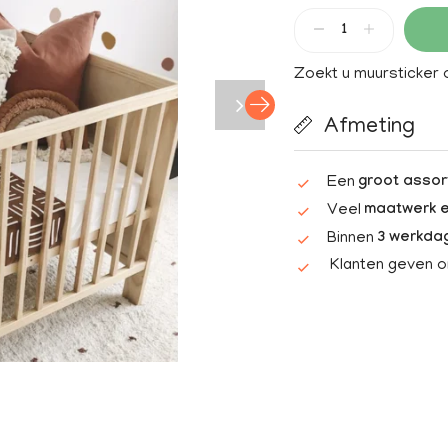
Zoekt u muursticker
Afmeting
Een
groot assor
Veel
maatwerk e
Binnen
3 werkda
Klanten geven 