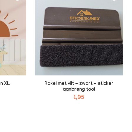
on XL
Rakel met vilt - zwart - sticker
aanbreng tool
1,95