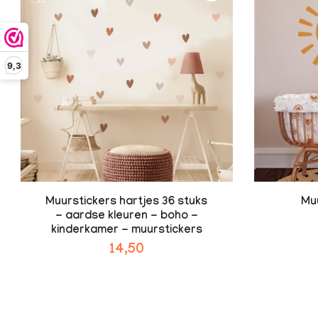
9,3
Muurstickers hartjes 36 stuks
Mu
- aardse kleuren - boho -
kinderkamer - muurstickers
14,50