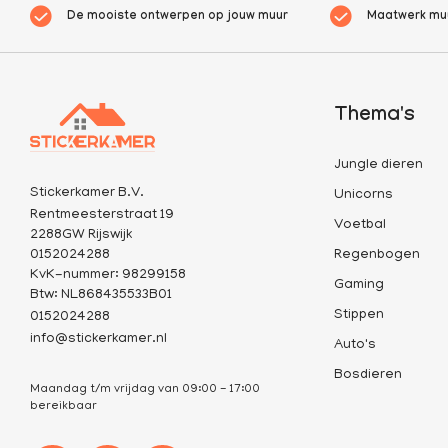
De mooiste ontwerpen op jouw muur
Maatwerk muu
Thema's
Jungle dieren
Stickerkamer B.V.
Unicorns
Rentmeesterstraat 19
Voetbal
2288GW Rijswijk
0152024288
Regenbogen
KvK-nummer: 98299158
Gaming
Btw: NL868435533B01
Stippen
0152024288
info@stickerkamer.nl
Auto's
Bosdieren
Maandag t/m vrijdag van 09:00 - 17:00
bereikbaar