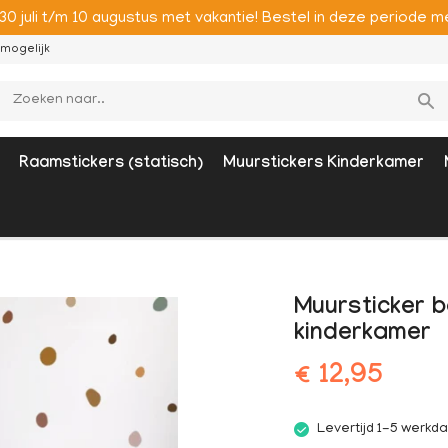
 30 juli t/m 10 augustus met vakantie! Bestel in deze period
mogelijk
Raamstickers (statisch)
Muurstickers Kinderkamer
Muursticker b
kinderkamer
€ 12,95
Levertijd 1-5 werkd