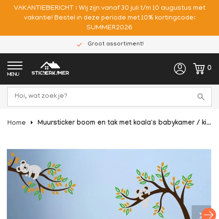
VAKANTIEBERICHT : Wij zijn vanaf 30 juli t/m 10 augustus met
vakantie! Bestel in deze periode met 10% kortingcode:
SUMMER2026
Groot assortiment!
0
MENU
Home
Muursticker boom en tak met koala's babykamer / kinderkamer