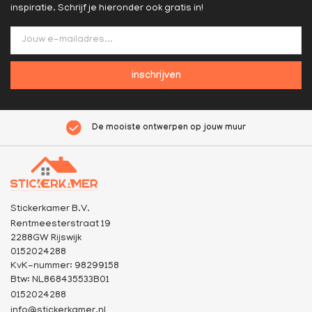
inspiratie. Schrijf je hieronder ook gratis in!
inschrijven
rpen op jouw muur
Maatwerk muursticke
Stickerkamer B.V.
Rentmeesterstraat 19
2288GW Rijswijk
0152024288
KvK-nummer: 98299158
Btw: NL868435533B01
0152024288
info@stickerkamer.nl