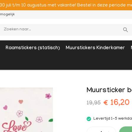
 30 juli t/m 10 augustus met vakantie! Bestel in deze period
mogelijk
Raamstickers (statisch)
Muurstickers Kinderkamer
Muursticker 
€ 16,20
19,95
Levertijd 1-5 werkd