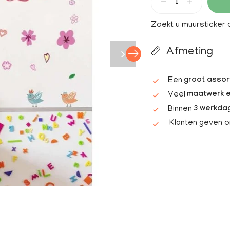
Zoekt u muursticker
Afmeting
Een
groot assor
Veel
maatwerk e
Binnen
3 werkda
Klanten geven 