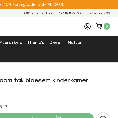
e met 10% kortingcode: SUMMER2026
Stickerkamer Blog
Plakinstructies
Klantenservice
0
Muurcirkels
Thema's
Dieren
Natuur
boom tak bloesem kinderkamer
agen