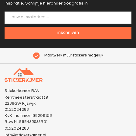
inspiratie. Schrijf je hieronder ook gratis in!
inschrijven
Maatwerk muurstickers mogelijk
Stickerkamer B.V.
Rentmeesterstraat 19
2288GW Rijswijk
0152024288
KvK-nummer: 98299158
Btw: NL868435533B01
0152024288
info@stickerkamer.nl