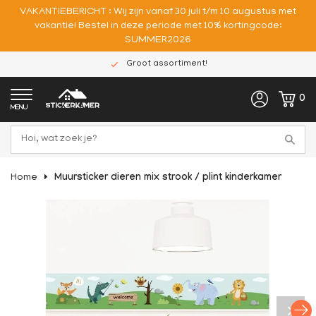
VAKANTIEBERICHT : Wij zijn vanaf 30 juli t/m 10 augustus met
vakantie! Bestel in deze periode met 10% kortingcode:
SUMMER2026
Groot assortiment!
0
MENU
Home
Muursticker dieren mix strook / plint kinderkamer