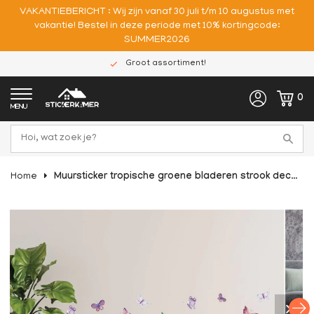
VAKANTIEBERICHT : Wij zijn vanaf 30 juli t/m 10 augustus met
vakantie! Bestel in deze periode met 10% kortingcode:
SUMMER2026
Groot assortiment!
0
MENU
Home
Muursticker tropische groene bladeren strook decoratie sticker