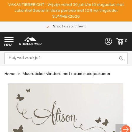
VAKANTIEBERICHT : Wij zijn vanaf 30 juli t/m 10 augustus met
vakantie! Bestel in deze periode met 10% kortingcode:
SUMMER2026
Groot assortiment!
0
MENU
Home
Muursticker vlinders met naam meisjeskamer