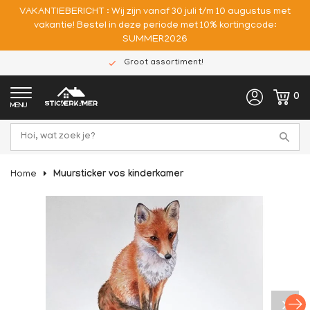
VAKANTIEBERICHT : Wij zijn vanaf 30 juli t/m 10 augustus met
vakantie! Bestel in deze periode met 10% kortingcode:
SUMMER2026
Groot assortiment!
0
MENU
Home
Muursticker vos kinderkamer