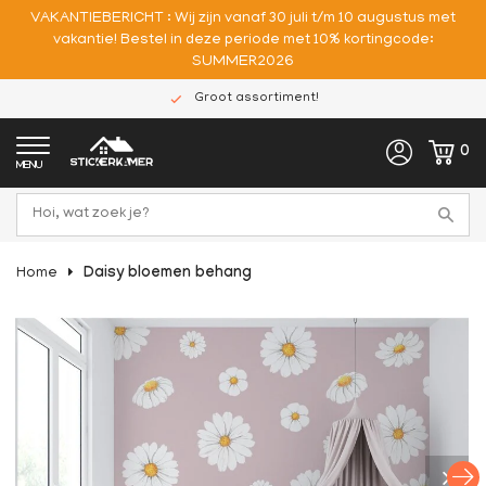
VAKANTIEBERICHT : Wij zijn vanaf 30 juli t/m 10 augustus met
vakantie! Bestel in deze periode met 10% kortingcode:
SUMMER2026
Groot assortiment!
0
MENU
Home
Daisy bloemen behang