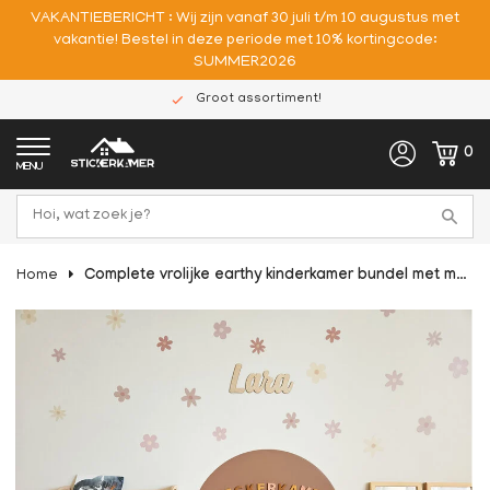
VAKANTIEBERICHT : Wij zijn vanaf 30 juli t/m 10 augustus met
vakantie! Bestel in deze periode met 10% kortingcode:
SUMMER2026
Groot assortiment!
0
MENU
Home
Complete vrolijke earthy kinderkamer bundel met magneetstickers, muurstickers en gepersonaliseerd houten naambord