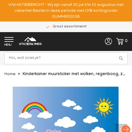
VAKANTIEBERICHT : Wij zijn vanaf 30 juli t/m 10 augustus met
vakantie! Bestel in deze periode met 10% kortingcode:
SUMMER2026
Groot assortiment!
0
MENU
Home
Kinderkamer muursticker met wolken, regenboog, zon en eigen naam