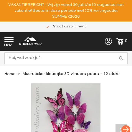
VAKANTIEBERICHT : Wij zijn vanaf 30 juli t/m 10 augustus met
vakantie! Bestel in deze periode met 10% kortingcode:
SUMMER2026
Groot assortiment!
0
MENU
Home
Muursticker kleurrijke 3D vlinders paars - 12 stuks