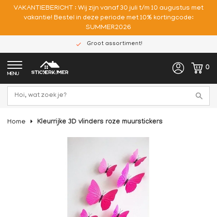
VAKANTIEBERICHT : Wij zijn vanaf 30 juli t/m 10 augustus met
vakantie! Bestel in deze periode met 10% kortingcode:
SUMMER2026
Groot assortiment!
0
MENU
Home
Kleurrijke 3D vlinders roze muurstickers