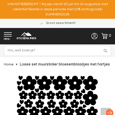
VAKANTIEBERICHT : Wij zijn vanaf 30 juli t/m 10 augustus met
vakantie! Bestel in deze periode met 10% kortingcode:
SUMMER2026
Groot assortiment!
0
MENU
Home
Losse set muursticker bloesemblaadjes met hartjes