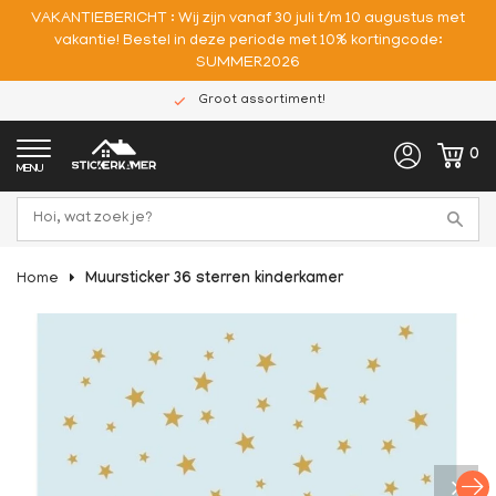
VAKANTIEBERICHT : Wij zijn vanaf 30 juli t/m 10 augustus met
vakantie! Bestel in deze periode met 10% kortingcode:
SUMMER2026
Groot assortiment!
0
MENU
Home
Muursticker 36 sterren kinderkamer