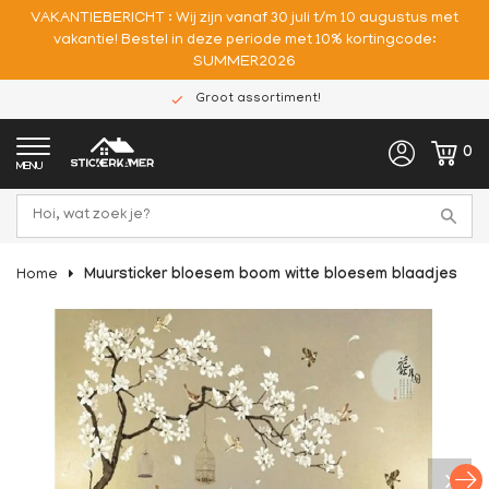
VAKANTIEBERICHT : Wij zijn vanaf 30 juli t/m 10 augustus met
vakantie! Bestel in deze periode met 10% kortingcode:
SUMMER2026
Groot assortiment!
0
MENU
Home
Muursticker bloesem boom witte bloesem blaadjes