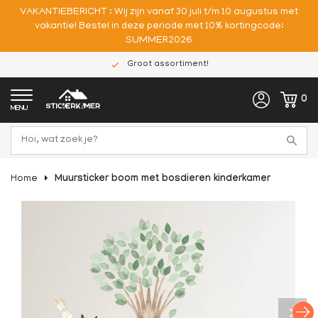
VAKANTIEBERICHT : Wij zijn vanaf 30 juli t/m 10 augustus met
vakantie! Bestel in deze periode met 10% kortingcode:
SUMMER2026
Hoge kwaliteit
0
MENU
Home
Muursticker boom met bosdieren kinderkamer