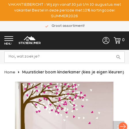
VAKANTIEBERICHT : Wij zijn vanaf 30 juli t/m 10 augustus met
vakantie! Bestel in deze periode met 10% kortingcode:
SUMMER2026
Groot assortiment!
0
MENU
Home
Muursticker boom kinderkamer (kies je eigen kleuren)