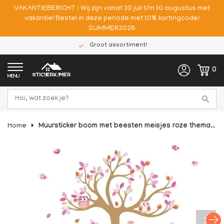
VAKANTIEBERICHT : Wij zijn vanaf 30 juli t/m 10 augustus met
vakantie! Bestel in deze periode met 10% kortingcode:
SUMMER2026
Groot assortiment!
0
MENU
Home
Muursticker boom met beesten meisjes roze thema kinderkamer