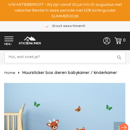
VAKANTIEBERICHT : Wij zijn vanaf 30 juli t/m 10 augustus met
vakantie! Bestel in deze periode met 10% kortingcode:
SUMMER2026
Groot assortiment!
0
MENU
Home
Muursticker bos dieren babykamer / kinderkamer