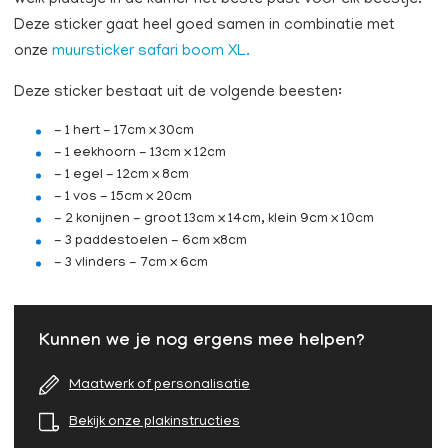
welk plaatsje in de kamer het beste past voor elk beestje.
Deze sticker gaat heel goed samen in combinatie met
onze
muursticker safari boom XL.
​​Deze sticker bestaat uit de volgende beesten:
- 1 hert - 17cm x 30cm
- 1 eekhoorn - 13cm x 12cm
- 1 egel - 12cm x 8cm
- 1 vos - 15cm x 20cm
- 2 konijnen - groot 13cm x 14cm, klein 9cm x 10cm
- 3 paddestoelen - 6cm x8cm
- 3 vlinders - 7cm x 6cm
Kunnen we je nog ergens mee helpen?
Maatwerk of personalisatie
Bekijk onze plakinstructies