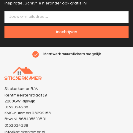
inspiratie. Schrijf je hieronder ook gratis in!
inschrijven
Maatwerk muurstickers mogelijk
Stickerkamer B.V.
Rentmeesterstraat 19
2288GW Rijswijk
0152024288
KvK-nummer: 98299158
Btw: NL868435533B01
0152024288
info@stickerkamer.nl