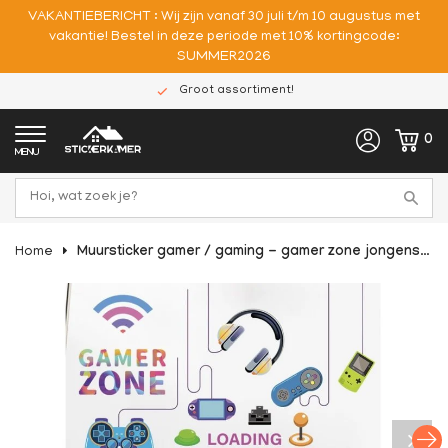
VAKANTIEBERICHT : Wij zijn vanaf 30 juli t/m 10 augustus met
vakantie! Bestel in deze periode met 10% kortingcode:
SUMMER2026
Groot assortiment!
0
MENU
Home
Muursticker gamer / gaming - gamer zone jongenskamer