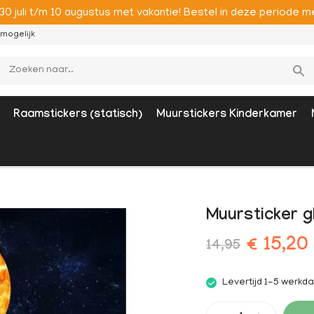
 30 juli t/m 10 augustus met vakantie! Bestel in deze period
mogelijk
Raamstickers (statisch)
Muurstickers Kinderkamer
Muursticker g
€ 15,20
14,95
Levertijd 1-5 werkd