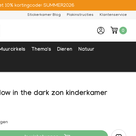
e met 10% kortingcode: SUMMER2026
Stickerkamer Blog
Plakinstructies
Klantenservice
0
Muurcirkels
Thema's
Dieren
Natuur
low in the dark zon kinderkamer
agen