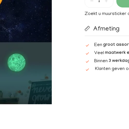
Zoekt u muursticker
Afmeting
Een
groot assor
Veel
maatwerk e
Binnen
3 werkda
Klanten geven 