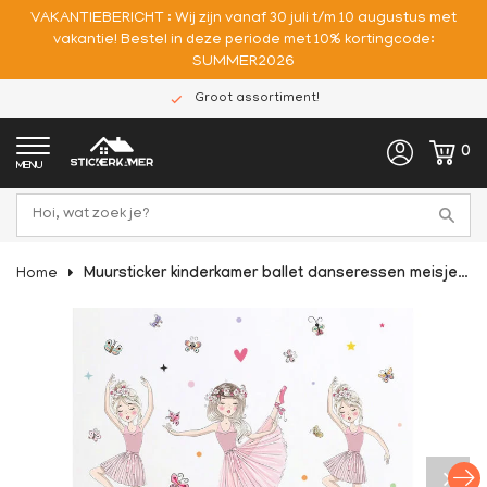
VAKANTIEBERICHT : Wij zijn vanaf 30 juli t/m 10 augustus met
vakantie! Bestel in deze periode met 10% kortingcode:
SUMMER2026
Groot assortiment!
0
MENU
Home
Muursticker kinderkamer ballet danseressen meisjes kamer