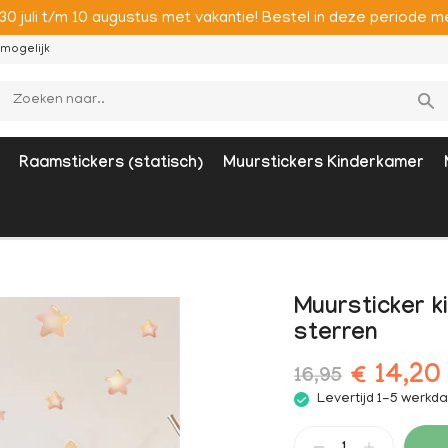
 30 juli t/m 10 augustus met vakantie! Bestel in deze period
mogelijk
Raamstickers (statisch)
Muurstickers Kinderkamer
Muursticker k
sterren
€ 14,20
16,95
Levertijd 1-5 werkd