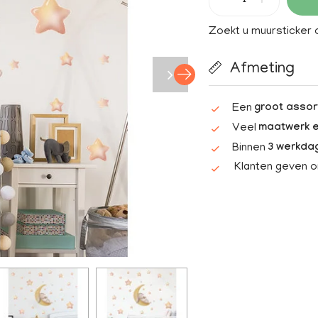
Zoekt u muursticker
Afmeting
Een
groot assor
Veel
maatwerk e
Binnen
3 werkda
Klanten geven 