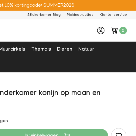
e met 10% kortingcode: SUMMER2026
Stickerkamer Blog
Plakinstructies
Klantenservice
0
Muurcirkels
Thema's
Dieren
Natuur
inderkamer konijn op maan en
agen