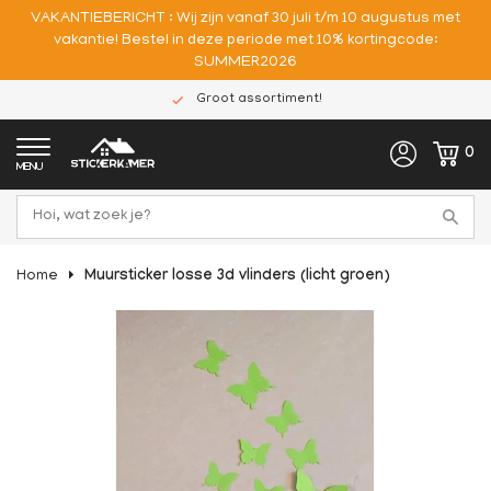
VAKANTIEBERICHT : Wij zijn vanaf 30 juli t/m 10 augustus met
vakantie! Bestel in deze periode met 10% kortingcode:
SUMMER2026
Groot assortiment!
0
MENU
Home
Muursticker losse 3d vlinders (licht groen)