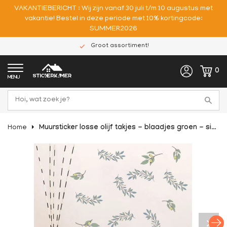
VAKANTIEBERICHT : Wij zijn vanaf 30 juli t/m 10 augustus met
vakantie! Bestel in deze periode met 10% kortingcode:
SUMMER2026
Groot assortiment!
0
MENU
Home
Muursticker losse olijf takjes - blaadjes groen - sierlijk