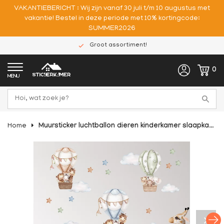
VAKANTIEBERICHT : Wij zijn vanaf 30 juli t/m 10 augustus met
vakantie! Bestel in deze periode met 10% kortingcode:
SUMMER2026
Groot assortiment!
0
MENU
Home
Muursticker luchtballon dieren kinderkamer slaapkamer