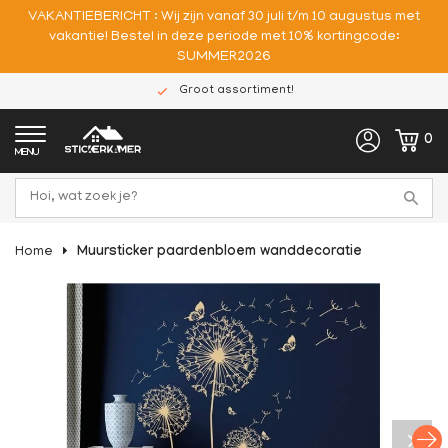
VAKANTIEBERICHT : Wij zijn vanaf 30 juli t/m 10 augustus met
vakantie! Bestel in deze periode met 10% kortingcode:
SUMMER2026
Groot assortiment!
0
MENU
Home
Muursticker paardenbloem wanddecoratie