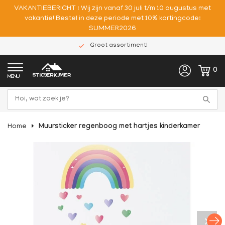
VAKANTIEBERICHT : Wij zijn vanaf 30 juli t/m 10 augustus met
vakantie! Bestel in deze periode met 10% kortingcode:
SUMMER2026
Groot assortiment!
0
MENU
Home
Muursticker regenboog met hartjes kinderkamer