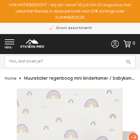
VAKANTIEBERICHT : Wij zijn vanaf 30 juli t/m 10 augustus met
vakantie! Bestel in deze periode met 10% kortingcode:
SUMMER2026
Groot assortiment!
0
MENU
Home
Muursticker regenboog mini kinderkamer / babykamer (1)