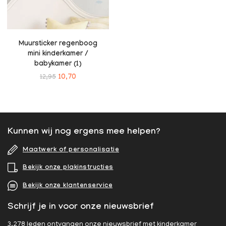
Muursticker regenboog
mini kinderkamer /
babykamer (1)
12,95
10,70
Kunnen wij nog ergens mee helpen?
Maatwerk of personalisatie
Bekijk onze plakinstructies
Bekijk onze klantenservice
Schrijf je in voor onze nieuwsbrief
3.278 leden ontvangen onze nieuwsbrief met kinderkamer