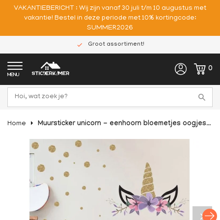
VAKANTIEBERICHT : Wij zijn vanaf 30 juli t/m 10 augustus met
vakantie! Bestel in deze periode met 10% kortingcode:
SUMMER2026
Groot assortiment!
0
MENU
Home
Muursticker unicorn - eenhoorn bloemetjes oogjes en stippen meisjeskamer / babykamer