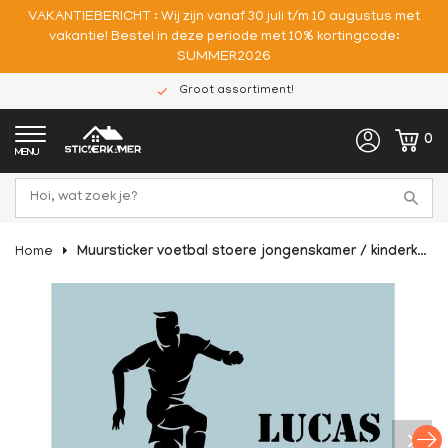
VAKANTIEBERICHT : Wij zijn vanaf 30 juli t/m 10 augustus met
vakantie! Bestel in deze periode met 10% kortingcode:
SUMMER2026
Groot assortiment!
0
MENU
Home
Muursticker voetbal stoere jongenskamer / kinderkamer