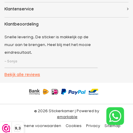
Klantenservice
Klantbeoordeling
Snelle levering. De sticker is makkelijk op de
muur aan te brengen. Heel blij met het mooie
eindresultaat.
- Sonja
Bekijk alle reviews
© 2026 Stickerkamer | Powered by
emarkable
Algemene voorwaarden
Cookies
Privacy
Sitemap
9,3