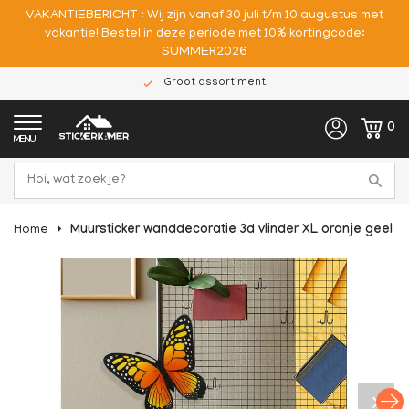
VAKANTIEBERICHT : Wij zijn vanaf 30 juli t/m 10 augustus met
vakantie! Bestel in deze periode met 10% kortingcode:
SUMMER2026
Groot assortiment!
0
MENU
Home
Muursticker wanddecoratie 3d vlinder XL oranje geel