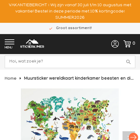
VAKANTIEBERICHT : Wij zijn vanaf 30 juli t/m 10 augustus met
vakantie! Bestel in deze periode met 10% kortingcode:
SUMMER2026
Groot assortiment!
0
MENU
Home
Muursticker wereldkaart kinderkamer beesten en dieren