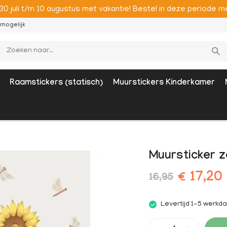
 30 juli t/m 10 augustus met vakantie! Bestel in deze period
mogelijk
Raamstickers (statisch)
Muurstickers Kinderkamer
Muursticker z
€ 17,20
16,95
Levertijd 1-5 werkd