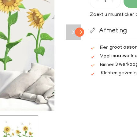
Zoekt u muursticker
Afmeting
Een
groot assor
Veel
maatwerk e
Binnen
3 werkda
Klanten geven 