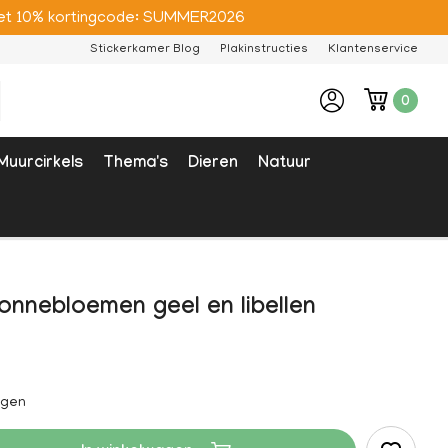
e met 10% kortingcode: SUMMER2026
Stickerkamer Blog
Plakinstructies
Klantenservice
0
Muurcirkels
Thema's
Dieren
Natuur
onnebloemen geel en libellen
agen