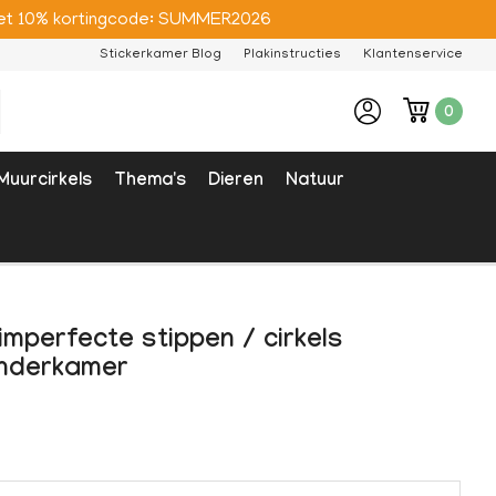
e met 10% kortingcode: SUMMER2026
Stickerkamer Blog
Plakinstructies
Klantenservice
0
Muurcirkels
Thema's
Dieren
Natuur
imperfecte stippen / cirkels
inderkamer