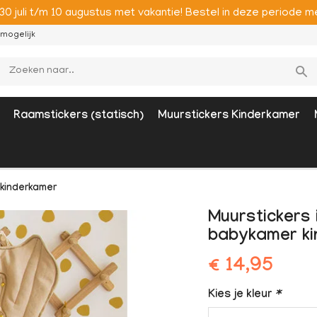
 30 juli t/m 10 augustus met vakantie! Bestel in deze period
mogelijk
Raamstickers (statisch)
Muurstickers Kinderkamer
 kinderkamer
Muurstickers 
babykamer k
€ 14,95
Kies je kleur
*