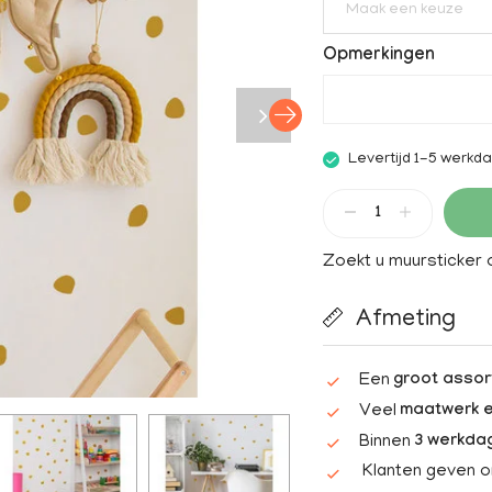
Maak een keuze
Opmerkingen
Levertijd 1-5 werkd
Zoekt u muursticker
Afmeting
Een
groot assor
Veel
maatwerk e
Binnen
3 werkda
Klanten geven 