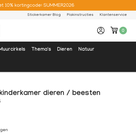
e met 10% kortingcode: SUMMER2026
Stickerkamer Blog
Plakinstructies
Klantenservice
0
Muurcirkels
Thema's
Dieren
Natuur
kinderkamer dieren / beesten
s
agen