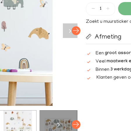
Zoekt u muursticker
Afmeting
Een
groot assor
Veel
maatwerk e
Binnen
3 werkda
Klanten geven 