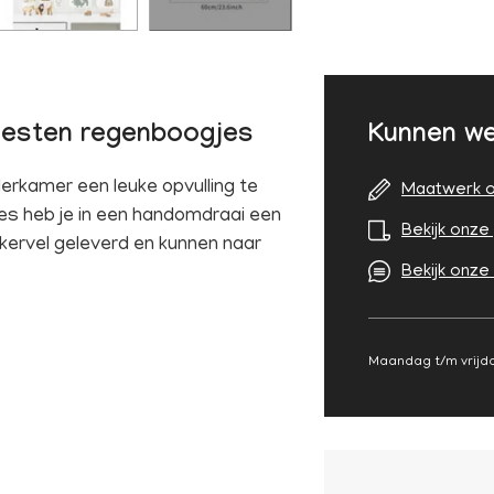
beesten regenboogjes
Kunnen we
erkamer een leuke opvulling te
Maatwerk o
s heb je in een handomdraai een
Bekijk onze 
ckervel geleverd en kunnen naar
Bekijk onze
Maandag t/m vrijda