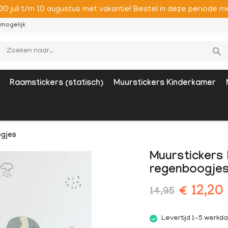
 30 juli t/m 10 augustus met vakantie! Bestel in deze period
mogelijk
Raamstickers (statisch)
Muurstickers Kinderkamer
ogjes
Muurstickers 
regenboogje
€ 12,20
14,95
Levertijd 1-5 werkd