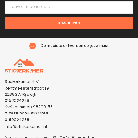
inschrijven
De mooiste ontwerpen op jouw muur
Stickerkamer B.V.
Rentmeesterstraat 19
2288GW Rijswijk
0152024288
KvK-nummer: 98299158
Btw: NL868435533B01
0152024288
info@stickerkamer.nl
Maandag t/m vrijdag van 09:00 - 17:00 bereikbaar