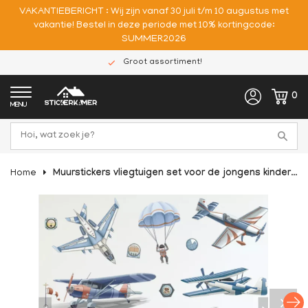
VAKANTIEBERICHT : Wij zijn vanaf 30 juli t/m 10 augustus met
vakantie! Bestel in deze periode met 10% kortingcode:
SUMMER2026
Groot assortiment!
0
MENU
Home
Muurstickers vliegtuigen set voor de jongens kinderkamer