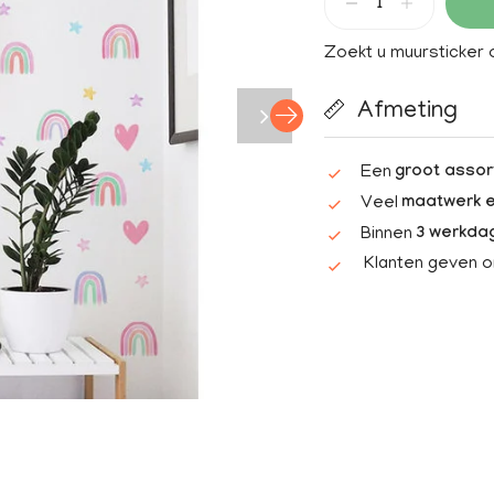
Zoekt u muursticker
Afmeting
Een
groot assor
Veel
maatwerk e
Binnen
3 werkda
Klanten geven 