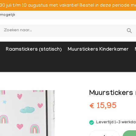
 30 juli t/m 10 augustus met vakantie! Bestel in deze period
mogelijk
Raamstickers (statisch)
Muurstickers Kinderkamer
Muurstickers
€ 15,95
Levertijd 1-3 werkd