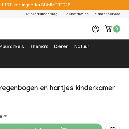
e met 10% kortingcode: SUMMER2026
Stickerkamer Blog
Plakinstructies
Klantenservice
0
Muurcirkels
Thema's
Dieren
Natuur
 regenbogen en hartjes kinderkamer
agen