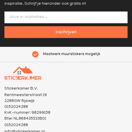
inspiratie. Schrijf je hieronder ook gratis in!
inschrijven
Maatwerk muurstickers mogelijk
Stickerkamer B.V.
Rentmeesterstraat 19
2288GW Rijswijk
0152024288
KvK-nummer: 98299158
Btw: NL868435533B01
0152024288
info@stickerkamer.nl