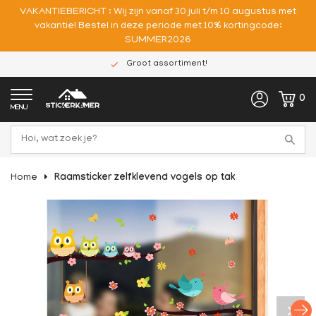
VAKANTIEBERICHT : Wij zijn vanaf 30 juli t/m 10 augustus met
vakantie! Bestel in deze periode met 10% kortingcode:
SUMMER2026
Groot assortiment!
0
MENU
Home
Raamsticker zelfklevend vogels op tak