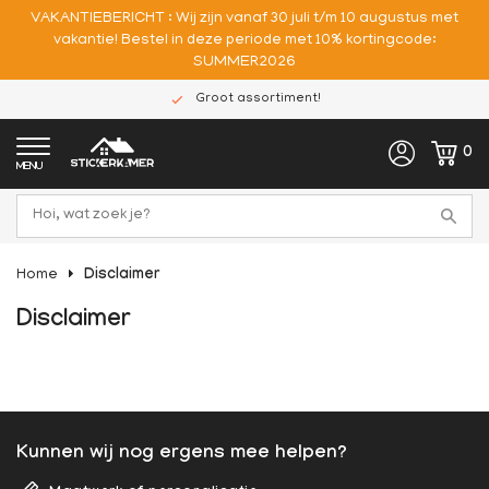
VAKANTIEBERICHT : Wij zijn vanaf 30 juli t/m 10 augustus met
vakantie! Bestel in deze periode met 10% kortingcode:
SUMMER2026
Groot assortiment!
0
MENU
Home
Disclaimer
Disclaimer
Kunnen wij nog ergens mee helpen?