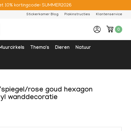
e met 10% kortingcode: SUMMER2026
Stickerkamer Blog
Plakinstructies
Klantenservice
0
Muurcirkels
Thema's
Dieren
Natuur
/spiegel/rose goud hexagon
ryl wanddecoratie