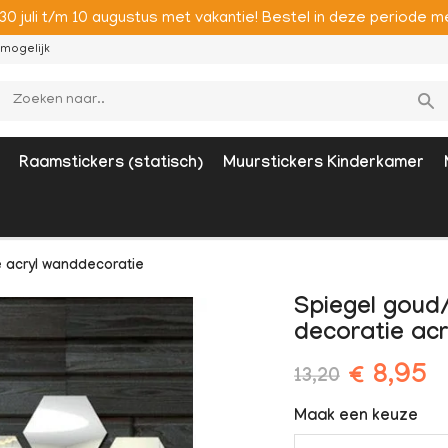
 30 juli t/m 10 augustus met vakantie! Bestel in deze period
mogelijk
Raamstickers (statisch)
Muurstickers Kinderkamer
 acryl wanddecoratie
Spiegel goud
decoratie ac
€ 8,95
13,20
Maak een keuze