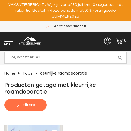
VAKANTIEBERICHT : Wij zijn vanaf 30 juli t/m 10 augustus met
vakantie! Bestel in deze periode met 10% kortingcode:
SUMMER2026
Groot assortiment!
0
MENU
Home
Tags
kleurrijke raamdecoratie
Producten getagd met kleurrijke
raamdecoratie
Filters