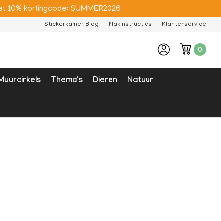
e met 10% kortingcode: SUMMER2026
Stickerkamer Blog
Plakinstructies
Klantenservice
0
Muurcirkels
Thema's
Dieren
Natuur