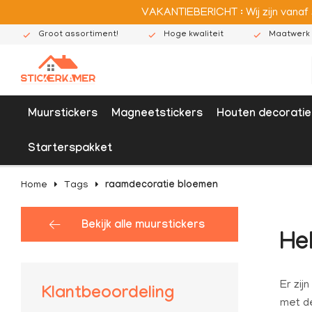
VAKANTIEBERICHT : Wij zijn vanaf
Groot assortiment!
Hoge kwaliteit
Maatwerk 
Muurstickers
Magneetstickers
Houten decoratie
Starterspakket
Home
Tags
raamdecoratie bloemen
Bekijk alle muurstickers
He
Er zij
Klantbeoordeling
met de