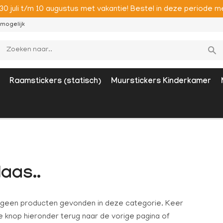
 30 juli t/m 10 augustus met vakantie! Bestel in deze period
mogelijk
Raamstickers (statisch)
Muurstickers Kinderkamer
laas..
n geen producten gevonden in deze categorie. Keer
 knop hieronder terug naar de vorige pagina of