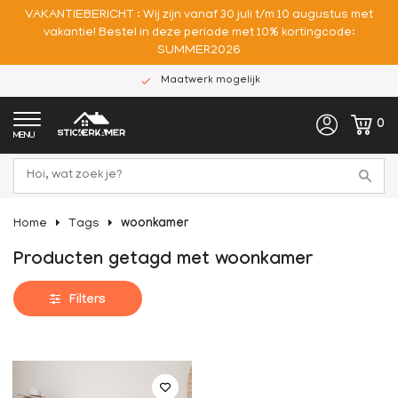
VAKANTIEBERICHT : Wij zijn vanaf 30 juli t/m 10 augustus met
vakantie! Bestel in deze periode met 10% kortingcode:
SUMMER2026
Maatwerk mogelijk
0
MENU
Home
Tags
woonkamer
Producten getagd met woonkamer
Filters